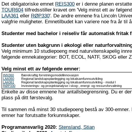
Det obligatoriske emnet
REIS300
er i denne planen erstat
TOUR604
tilfredsstiller kravet om 'Velg minst ett av følge
LAA361
eller
RØP330
'. De andre emnene fra Lincoln Unive
valgfrie muligheter. Emnetilbudet kan variere noe fra år til å
Studenter med bachelor i reiseliv får automatisk fritak 
Studenter uten bakgrunn i økologi eller naturforvaltnin
Velg minimum 10 studiepoeng med naturvitenskapelig innre
følgende emnekategorier: BOT, ECOL, NATF, SKOG eller 
Velg minst ett av følgende emner:
INN360
Bærekraftig forretningsmodellinnovasjon
LAA360
Regional landskapsplanlegging og lokalsamfunnsutvikling
LAA361
Regional landskapsplanlegging og lokalsamfunnsutvikling - modul I
RØP330
Investerings- og prosjektanalyse i skog-, energi- og ressursforvaltning
Enkelte av disse emnene har antallsbegrensning. Du er derf
plass på ditt førstevalg.
Til sammen må minst 30 studiepoeng bestå av 300-emner.
emner har forutsatte forkunnskaper.
Programansvarlig 2020:
Stensland, Stian