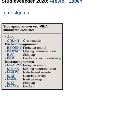
Studieveileder 2020:
Arestøl, Espen
Tomt skjema
Studieprogrammer ved MINA
studieåret 2020/2021:
1-årig
-
GRUNN
Grunnstudium
Bachelorprogrammer
-
B-FORNY
Fornybar energi
-
B-MINA
Miljø og naturressurser
-
B-SF
Skogfag
-
B-ØN
Økologi og naturforvaltning
Masterprogrammer
-
M-FORNY
Fornybar energi
-
M-MINA
Miljø og naturressurser
-
M-REIS
Naturbasert reiseliv
-
M-NF
Naturforvaltning
-
M-RAD
Radioøkologi
-
M-SF
Skogfag
-
M-ECOL
Økologi