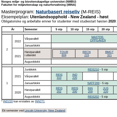
Norges miljø- og biovitenskapelige universitet (NMBU)
Fakultet for miljøvitenskap og naturforvaltning (MINA)
Masterprogram:
Naturbasert reiseliv
(M-REIS)
Eksempelplan:
Utenlandsopphold - New Zealand - høst
Obligatoriske og anbefalte emner for studenter med studiestart høsten
2020
:
År
Semester
5 stp
10 stp
15 stp
20 stp
MASTER-
Vårparallell
OPPGAVEN
2022
Januarblokk
2
Høstparallell
TOUR
RECN
BMGT
i utlandet
604
215
321
2021
Augustblokk
Juniblokk
REIS210
- 5 stp
REIS
IND
2021
Vårparallell
310
220
1
Januarblokk
NATF200
- 5 stp
REIS
REIS
INN
JUS
Høstparallell
202
200
200
220
2020
Augustblokk
REIS202
- 5 stp
*
IND220
kan erstattes av
INN271
.
Ett semester ved
Lincoln University, New Zealand
.