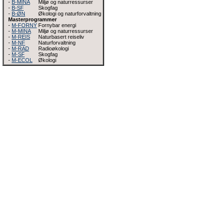
-
B-MINA
Miljø og naturressurser
-
B-SF
Skogfag
-
B-ØN
Økologi og naturforvaltning
Masterprogrammer
-
M-FORNY
Fornybar energi
-
M-MINA
Miljø og naturressurser
-
M-REIS
Naturbasert reiseliv
-
M-NF
Naturforvaltning
-
M-RAD
Radioøkologi
-
M-SF
Skogfag
-
M-ECOL
Økologi