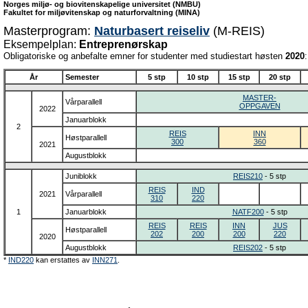
Norges miljø- og biovitenskapelige universitet (NMBU)
Fakultet for miljøvitenskap og naturforvaltning (MINA)
Masterprogram:
Naturbasert reiseliv
(M-REIS)
Eksempelplan:
Entreprenørskap
Obligatoriske og anbefalte emner for studenter med studiestart høsten
2020
:
År
Semester
5 stp
10 stp
15 stp
20 stp
MASTER-
Vårparallell
OPPGAVEN
2022
Januarblokk
2
REIS
INN
Høstparallell
300
360
2021
Augustblokk
Juniblokk
REIS210
- 5 stp
REIS
IND
2021
Vårparallell
310
220
1
Januarblokk
NATF200
- 5 stp
REIS
REIS
INN
JUS
Høstparallell
202
200
200
220
2020
Augustblokk
REIS202
- 5 stp
*
IND220
kan erstattes av
INN271
.