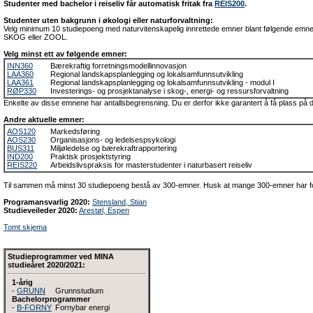
Studenter med bachelor i reiseliv får automatisk fritak fra
REIS200
.
Studenter uten bakgrunn i økologi eller naturforvaltning:
Velg minimum 10 studiepoeng med naturvitenskapelig innrettede emner blant følgende em
SKOG eller ZOOL.
Velg minst ett av følgende emner:
INN360
Bærekraftig forretningsmodellinnovasjon
LAA360
Regional landskapsplanlegging og lokalsamfunnsutvikling
LAA361
Regional landskapsplanlegging og lokalsamfunnsutvikling - modul I
RØP330
Investerings- og prosjektanalyse i skog-, energi- og ressursforvaltning
Enkelte av disse emnene har antallsbegrensning. Du er derfor ikke garantert å få plass på di
Andre aktuelle emner:
AOS120
Markedsføring
AOS230
Organisasjons- og ledelsespsykologi
BUS311
Miljøledelse og bærekraftrapportering
IND200
Praktisk prosjektstyring
REIS220
Arbeidslivspraksis for masterstudenter i naturbasert reiseliv
Til sammen må minst 30 studiepoeng bestå av 300-emner. Husk at mange 300-emner har fo
Programansvarlig 2020:
Stensland, Stian
Studieveileder 2020:
Arestøl, Espen
Tomt skjema
Studieprogrammer ved MINA
studieåret 2020/2021:
1-årig
-
GRUNN
Grunnstudium
Bachelorprogrammer
-
B-FORNY
Fornybar energi