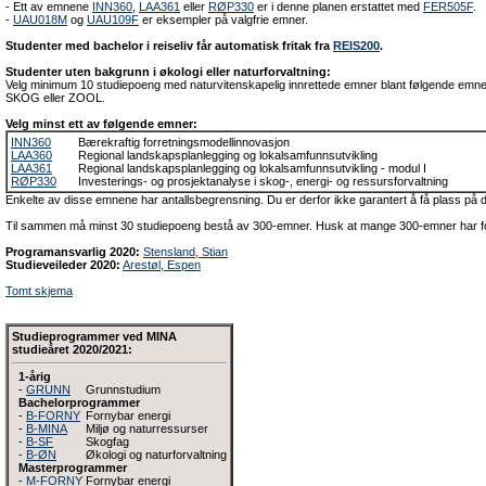
- Ett av emnene
INN360
,
LAA361
eller
RØP330
er i denne planen erstattet med
FER505F
.
-
UAU018M
og
UAU109F
er eksempler på valgfrie emner.
Studenter med bachelor i reiseliv får automatisk fritak fra
REIS200
.
Studenter uten bakgrunn i økologi eller naturforvaltning:
Velg minimum 10 studiepoeng med naturvitenskapelig innrettede emner blant følgende em
SKOG eller ZOOL.
Velg minst ett av følgende emner:
INN360
Bærekraftig forretningsmodellinnovasjon
LAA360
Regional landskapsplanlegging og lokalsamfunnsutvikling
LAA361
Regional landskapsplanlegging og lokalsamfunnsutvikling - modul I
RØP330
Investerings- og prosjektanalyse i skog-, energi- og ressursforvaltning
Enkelte av disse emnene har antallsbegrensning. Du er derfor ikke garantert å få plass på di
Til sammen må minst 30 studiepoeng bestå av 300-emner. Husk at mange 300-emner har fo
Programansvarlig 2020:
Stensland, Stian
Studieveileder 2020:
Arestøl, Espen
Tomt skjema
Studieprogrammer ved MINA
studieåret 2020/2021:
1-årig
-
GRUNN
Grunnstudium
Bachelorprogrammer
-
B-FORNY
Fornybar energi
-
B-MINA
Miljø og naturressurser
-
B-SF
Skogfag
-
B-ØN
Økologi og naturforvaltning
Masterprogrammer
-
M-FORNY
Fornybar energi