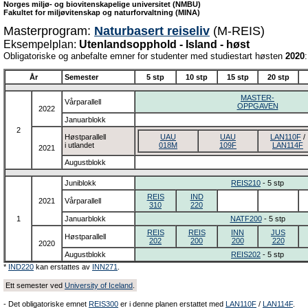
Norges miljø- og biovitenskapelige universitet (NMBU)
Fakultet for miljøvitenskap og naturforvaltning (MINA)
Masterprogram:
Naturbasert reiseliv
(M-REIS)
Eksempelplan:
Utenlandsopphold - Island - høst
Obligatoriske og anbefalte emner for studenter med studiestart høsten
2020
:
År
Semester
5 stp
10 stp
15 stp
20 stp
MASTER-
Vårparallell
OPPGAVEN
2022
Januarblokk
2
Høstparallell
UAU
UAU
LAN110F
/
i utlandet
018M
109F
LAN114F
2021
Augustblokk
Juniblokk
REIS210
- 5 stp
REIS
IND
2021
Vårparallell
310
220
1
Januarblokk
NATF200
- 5 stp
REIS
REIS
INN
JUS
Høstparallell
202
200
200
220
2020
Augustblokk
REIS202
- 5 stp
*
IND220
kan erstattes av
INN271
.
Ett semester ved
University of Iceland
.
- Det obligatoriske emnet
REIS300
er i denne planen erstattet med
LAN110F
/
LAN114F
.