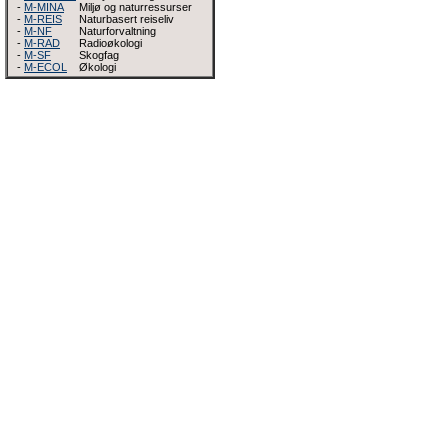
-
M-MINA
Miljø og naturressurser
-
M-REIS
Naturbasert reiseliv
-
M-NF
Naturforvaltning
-
M-RAD
Radioøkologi
-
M-SF
Skogfag
-
M-ECOL
Økologi