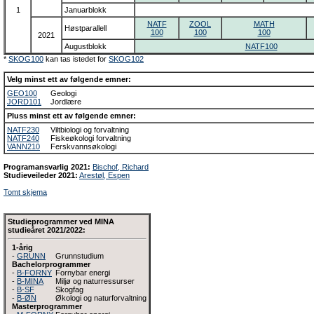
1
Januarblokk
NATF
ZOOL
MATH
Høstparallell
100
100
100
2021
Augustblokk
NATF100
*
SKOG100
kan tas istedet for
SKOG102
Velg minst ett av følgende emner:
GEO100
Geologi
JORD101
Jordlære
Pluss minst ett av følgende emner:
NATF230
Viltbiologi og forvaltning
NATF240
Fiskeøkologi forvaltning
VANN210
Ferskvannsøkologi
Programansvarlig 2021:
Bischof, Richard
Studieveileder 2021:
Arestøl, Espen
Tomt skjema
Studieprogrammer ved MINA
studieåret 2021/2022:
1-årig
-
GRUNN
Grunnstudium
Bachelorprogrammer
-
B-FORNY
Fornybar energi
-
B-MINA
Miljø og naturressurser
-
B-SF
Skogfag
-
B-ØN
Økologi og naturforvaltning
Masterprogrammer