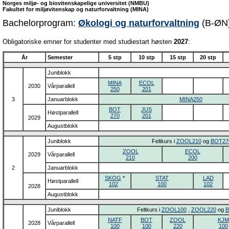
Norges miljø- og biovitenskapelige universitet (NMBU)
Fakultet for miljøvitenskap og naturforvaltning (MINA)
Bachelorprogram:
Økologi og naturforvaltning
(B-ØN
Obligatoriske emner for studenter med studiestart høsten
2027
:
År
Semester
5 stp
10 stp
15 stp
20 stp
Juniblokk
MINA
ECOL
2030
Vårparallell
250
201
3
Januarblokk
MINA250
BOT
JUS
Høstparallell
270
201
2029
Augustblokk
Juniblokk
Feltkurs i
ZOOL210
og
BOT27
ZOOL
ECOL
2029
Vårparallell
210
200
2
Januarblokk
SKOG
*
STAT
LAD
Høstparallell
102
100
102
2028
Augustblokk
Juniblokk
Feltkurs i
ZOOL100
,
ZOOL220
og
B
NATF
BOT
ZOOL
KJM
2028
Vårparallell
100
100
220
100