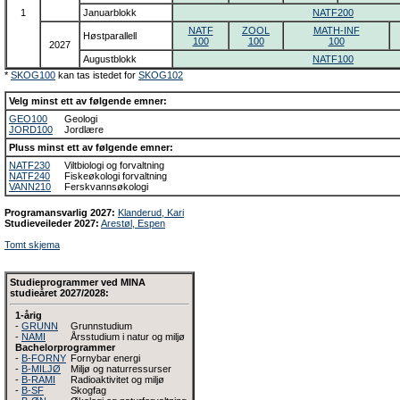
1
Januarblokk
NATF200
NATF
ZOOL
MATH-INF
Høstparallell
100
100
100
2027
Augustblokk
NATF100
*
SKOG100
kan tas istedet for
SKOG102
Velg minst ett av følgende emner:
GEO100
Geologi
JORD100
Jordlære
Pluss minst ett av følgende emner:
NATF230
Viltbiologi og forvaltning
NATF240
Fiskeøkologi forvaltning
VANN210
Ferskvannsøkologi
Programansvarlig 2027:
Klanderud, Kari
Studieveileder 2027:
Arestøl, Espen
Tomt skjema
Studieprogrammer ved MINA
studieåret 2027/2028:
1-årig
-
GRUNN
Grunnstudium
-
NAMI
Årsstudium i natur og miljø
Bachelorprogrammer
-
B-FORNY
Fornybar energi
-
B-MILJØ
Miljø og naturressurser
-
B-RAMI
Radioaktivitet og miljø
-
B-SF
Skogfag