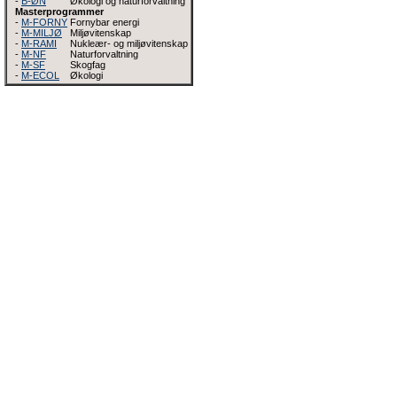
-
B-ØN
Økologi og naturforvaltning
Masterprogrammer
-
M-FORNY
Fornybar energi
-
M-MILJØ
Miljøvitenskap
-
M-RAMI
Nukleær- og miljøvitenskap
-
M-NF
Naturforvaltning
-
M-SF
Skogfag
-
M-ECOL
Økologi