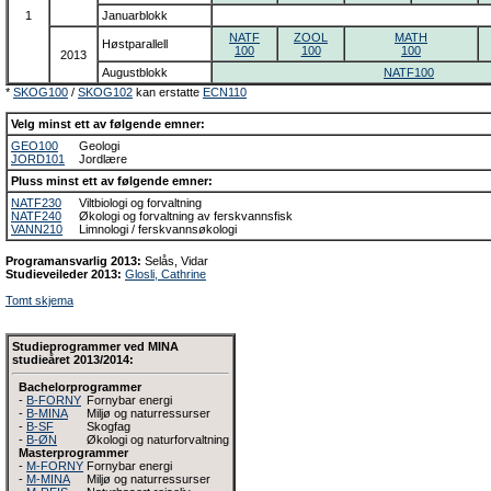
1
Januarblokk
NATF
ZOOL
MATH
Høstparallell
100
100
100
2013
Augustblokk
NATF100
*
SKOG100
/
SKOG102
kan erstatte
ECN110
Velg minst ett av følgende emner:
GEO100
Geologi
JORD101
Jordlære
Pluss minst ett av følgende emner:
NATF230
Viltbiologi og forvaltning
NATF240
Økologi og forvaltning av ferskvannsfisk
VANN210
Limnologi / ferskvannsøkologi
Programansvarlig 2013:
Selås, Vidar
Studieveileder 2013:
Glosli, Cathrine
Tomt skjema
Studieprogrammer ved MINA
studieåret 2013/2014:
Bachelorprogrammer
-
B-FORNY
Fornybar energi
-
B-MINA
Miljø og naturressurser
-
B-SF
Skogfag
-
B-ØN
Økologi og naturforvaltning
Masterprogrammer
-
M-FORNY
Fornybar energi
-
M-MINA
Miljø og naturressurser