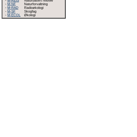
-
M-REIS
Naturbasert reiseliv
-
M-NF
Naturforvaltning
-
M-RAD
Radioøkologi
-
M-SF
Skogfag
-
M-ECOL
Økologi