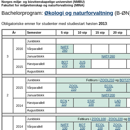
Norges miljø- og biovitenskapelige universitet (NMBU)
Fakultet for miljøvitenskap og naturforvaltning (MINA)
Bachelorprogram:
Økologi og naturforvaltning
(B-ØN
Obligatoriske emner for studenter med studiestart høsten
2013
:
År
Semester
5 stp
10 stp
15 stp
20 stp
Juniblokk
NATF
2016
Vårparallell
260
3
Januarblokk
NATF260
BOT
JUS
Høstparallell
270
201
2015
Augustblokk
Juniblokk
Feltkurs i
ZOOL210
og
BOT27
ZOOL
ECOL
2015
Vårparallell
210
200
2
Januarblokk
NATF200
ECN
*
STAT
LAD
Høstparallell
110
100
102
2014
Augustblokk
Juniblokk
Feltkurs i
ZOOL100
,
ZOOL220
og
B
NATF
BOT
ECOL
ZOOL
2014
Vårparallell
100
100
100
220