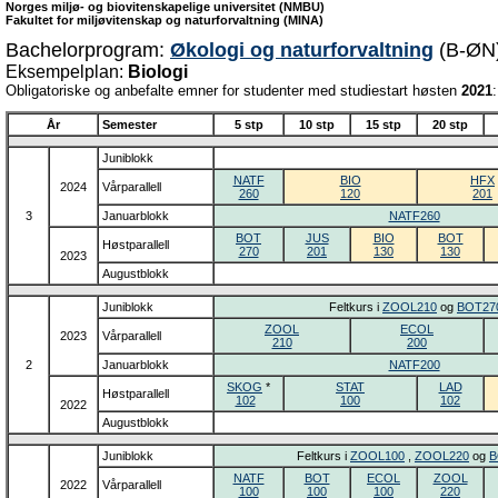
Norges miljø- og biovitenskapelige universitet (NMBU)
Fakultet for miljøvitenskap og naturforvaltning (MINA)
Bachelorprogram:
Økologi og naturforvaltning
(B-ØN
Eksempelplan:
Biologi
Obligatoriske og anbefalte emner for studenter med studiestart høsten
2021
:
År
Semester
5 stp
10 stp
15 stp
20 stp
Juniblokk
NATF
BIO
HFX
2024
Vårparallell
260
120
201
3
Januarblokk
NATF260
BOT
JUS
BIO
BOT
Høstparallell
270
201
130
130
2023
Augustblokk
Juniblokk
Feltkurs i
ZOOL210
og
BOT27
ZOOL
ECOL
2023
Vårparallell
210
200
2
Januarblokk
NATF200
SKOG
*
STAT
LAD
Høstparallell
102
100
102
2022
Augustblokk
Juniblokk
Feltkurs i
ZOOL100
,
ZOOL220
og
B
NATF
BOT
ECOL
ZOOL
2022
Vårparallell
100
100
100
220