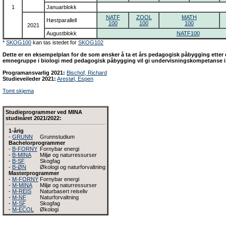
1
Januarblokk
NATF
ZOOL
MATH
Høstparallell
100
100
100
2021
Augustblokk
NATF100
*
SKOG100
kan tas istedet for
SKOG102
Dette er en eksempelplan for de som ønsker å ta et års pedagogisk påbygging etter
emnegruppe i biologi med pedagogisk påbygging vil gi undervisningskompetanse i b
Programansvarlig 2021:
Bischof, Richard
Studieveileder 2021:
Arestøl, Espen
Tomt skjema
Studieprogrammer ved MINA
studieåret 2021/2022:
1-årig
-
GRUNN
Grunnstudium
Bachelorprogrammer
-
B-FORNY
Fornybar energi
-
B-MINA
Miljø og naturressurser
-
B-SF
Skogfag
-
B-ØN
Økologi og naturforvaltning
Masterprogrammer
-
M-FORNY
Fornybar energi
-
M-MINA
Miljø og naturressurser
-
M-REIS
Naturbasert reiseliv
-
M-NF
Naturforvaltning
-
M-SF
Skogfag
-
M-ECOL
Økologi