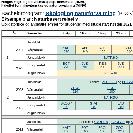
Norges miljø- og biovitenskapelige universitet (NMBU)
Fakultet for miljøvitenskap og naturforvaltning (MINA)
Bachelorprogram:
Økologi og naturforvaltning
(B-ØN
Eksempelplan:
Naturbasert reiseliv
Obligatoriske og anbefalte emner for studenter med studiestart høsten
2021
:
År
Semester
5 stp
10 stp
15 stp
20 stp
Juniblokk
NATF
APL
AOS
NAT
2024
Vårparallell
260
240
120
240
3
Januarblokk
NATF260
BOT
JUS
REIS
JUS
Høstparallell
270
201
200
220
2023
Augustblokk
REIS210
Juniblokk
Feltkurs i
ZOOL210
og
BOT27
ZOOL
ECOL
2023
Vårparallell
210
200
2
Januarblokk
NATF200
SKOG
*
STAT
LAD
Høstparallell
102
100
102
2022
Augustblokk
Juniblokk
Feltkurs i
ZOOL100
,
ZOOL220
og
B
NATF
BOT
ECOL
ZOOL
2022
Vårparallell
100
100
100
220