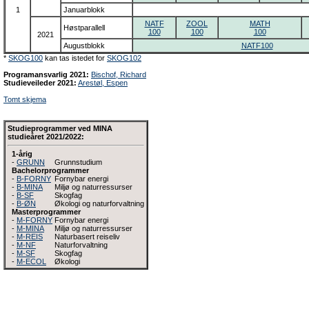
1
Januarblokk
NATF
ZOOL
MATH
Høstparallell
100
100
100
2021
Augustblokk
NATF100
*
SKOG100
kan tas istedet for
SKOG102
Programansvarlig 2021:
Bischof, Richard
Studieveileder 2021:
Arestøl, Espen
Tomt skjema
Studieprogrammer ved MINA
studieåret 2021/2022:
1-årig
-
GRUNN
Grunnstudium
Bachelorprogrammer
-
B-FORNY
Fornybar energi
-
B-MINA
Miljø og naturressurser
-
B-SF
Skogfag
-
B-ØN
Økologi og naturforvaltning
Masterprogrammer
-
M-FORNY
Fornybar energi
-
M-MINA
Miljø og naturressurser
-
M-REIS
Naturbasert reiseliv
-
M-NF
Naturforvaltning
-
M-SF
Skogfag
-
M-ECOL
Økologi