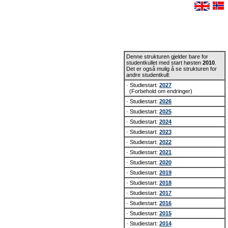
Denne strukturen gjelder bare for
studentkullet med start høsten
2010
.
Det er også mulig å se strukturen for
andre studentkull:
· Studiestart:
2027
(Forbehold om endringer)
· Studiestart:
2026
· Studiestart:
2025
· Studiestart:
2024
· Studiestart:
2023
· Studiestart:
2022
· Studiestart:
2021
· Studiestart:
2020
· Studiestart:
2019
· Studiestart:
2018
· Studiestart:
2017
· Studiestart:
2016
· Studiestart:
2015
· Studiestart:
2014