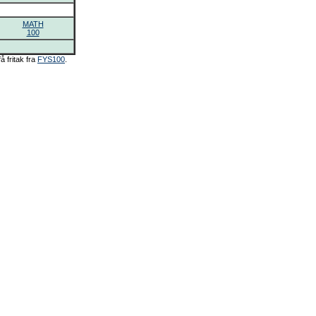
MATH
100
å fritak fra
FYS100
.