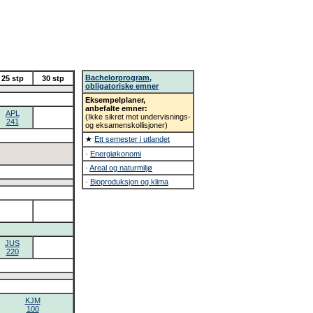
Bachelorprogram,
25 stp
30 stp
obligatoriske emner
Eksempelplaner,
anbefalte emner:
APL
(Ikke sikret mot undervisnings-
241
og eksamenskollisjoner)
★
Ett semester i utlandet
·
Energiøkonomi
·
Areal og naturmiljø
·
Bioproduksjon og klima
JUS
220
KJM
100