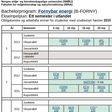
Norges miljø- og biovitenskapelige universitet (NMBU)
Fakultet for miljøvitenskap og naturforvaltning (MINA)
Bachelorprogram:
Fornybar energi
(B-FORNY)
Eksempelplan:
Ett semester i utlandet
Obligatoriske og anbefalte emner for studenter med studiestart høsten
2010
:
År
Semester
5 stp
10 stp
15 stp
20 stp
Juniblokk
FORN
FORN
APL
2013
Vårparallell
220
230
240
3
Januarblokk
Høstparallell
i utlandet
2012
Augustblokk
Juniblokk
ECN
STAT
FORN
2012
Vårparallell
170
100
210
2
Januarblokk
NATF200
- 5 stp
FORN
ECN
SKOG
Høstparallell
200
110
102
2011
Augustblokk
Juniblokk
ECOL
BUS
FYS
*
2011
Vårparallell
100
100
100