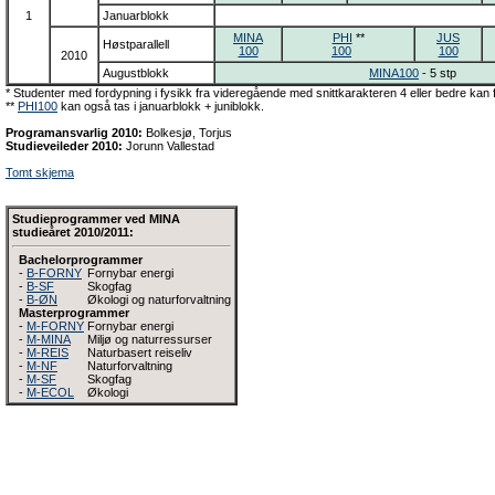
1
Januarblokk
MINA
PHI
**
JUS
Høstparallell
100
100
100
2010
Augustblokk
MINA100
- 5 stp
* Studenter med fordypning i fysikk fra videregående med snittkarakteren 4 eller bedre kan f
**
PHI100
kan også tas i januarblokk + juniblokk.
Programansvarlig 2010:
Bolkesjø, Torjus
Studieveileder 2010:
Jorunn Vallestad
Tomt skjema
Studieprogrammer ved MINA
studieåret 2010/2011:
Bachelorprogrammer
-
B-FORNY
Fornybar energi
-
B-SF
Skogfag
-
B-ØN
Økologi og naturforvaltning
Masterprogrammer
-
M-FORNY
Fornybar energi
-
M-MINA
Miljø og naturressurser
-
M-REIS
Naturbasert reiseliv
-
M-NF
Naturforvaltning
-
M-SF
Skogfag
-
M-ECOL
Økologi