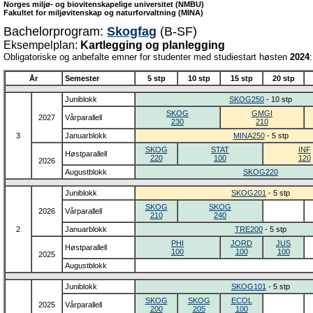
Norges miljø- og biovitenskapelige universitet (NMBU)
Fakultet for miljøvitenskap og naturforvaltning (MINA)
Bachelorprogram:
Skogfag
(B-SF)
Eksempelplan:
Kartlegging og planlegging
Obligatoriske og anbefalte emner for studenter med studiestart høsten
2024
:
År
Semester
5 stp
10 stp
15 stp
20 stp
Juniblokk
SKOG250
- 10 stp
SKOG
GMGI
2027
Vårparallell
230
210
3
Januarblokk
MINA250
- 5 stp
SKOG
STAT
INF
Høstparallell
220
100
120
2026
Augustblokk
SKOG220
Juniblokk
SKOG201
- 5 stp
SKOG
SKOG
2026
Vårparallell
210
240
2
Januarblokk
TRE200
- 5 stp
PHI
JORD
JUS
Høstparallell
100
100
100
2025
Augustblokk
Juniblokk
SKOG101
- 5 stp
SKOG
SKOG
ECOL
2025
Vårparallell
200
205
100