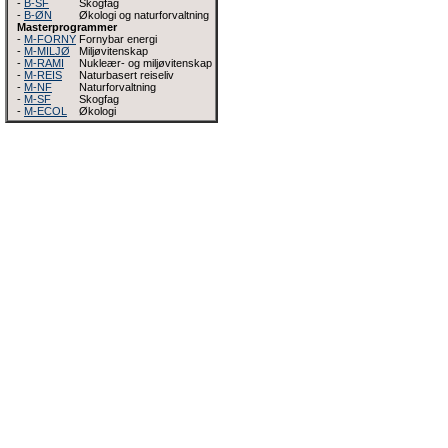
-
B-SF
Skogfag
-
B-ØN
Økologi og naturforvaltning
Masterprogrammer
-
M-FORNY
Fornybar energi
-
M-MILJØ
Miljøvitenskap
-
M-RAMI
Nukleær- og miljøvitenskap
-
M-REIS
Naturbasert reiseliv
-
M-NF
Naturforvaltning
-
M-SF
Skogfag
-
M-ECOL
Økologi