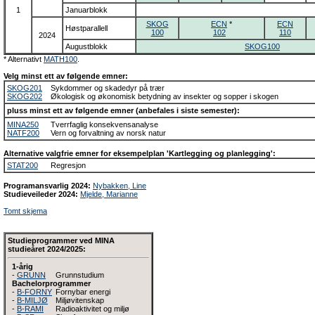
1
Januarblokk
SKOG
ECN
*
ECN
Høstparallell
100
102
110
2024
Augustblokk
SKOG100
* Alternativt
MATH100
.
Velg minst ett av følgende emner:
SKOG201
Sykdommer og skadedyr på trær
SKOG202
Økologisk og økonomisk betydning av insekter og sopper i skogen
pluss minst ett av følgende emner (anbefales i siste semester):
MINA250
Tverrfaglig konsekvensanalyse
NATF200
Vern og forvaltning av norsk natur
Alternative valgfrie emner for eksempelplan 'Kartlegging og planlegging':
STAT200
Regresjon
Programansvarlig 2024:
Nybakken, Line
Studieveileder 2024:
Mjelde, Marianne
Tomt skjema
Studieprogrammer ved MINA
studieåret 2024/2025:
1-årig
-
GRUNN
Grunnstudium
Bachelorprogrammer
-
B-FORNY
Fornybar energi
-
B-MILJØ
Miljøvitenskap
-
B-RAMI
Radioaktivitet og miljø