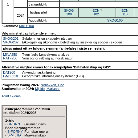
1
Januarblokk
SKOG
ECN
*
ECN
Høstparallell
100
102
110
2024
Augustblokk
SKOG100
* Alternativt
MATH100
.
Velg minst ett av følgende emner:
SKOG201
Sykdommer og skadedyr på trær
SKOG202
Økologisk og økonomisk betydning av insekter og sopper i skogen
pluss minst ett av følgende emner (anbefales i siste semester):
MINA250
Tverrfaglig konsekvensanalyse
NATF200
Vern og forvaltning av norsk natur
Alternative valgfrie emner for eksempelplan 'Datavitenskap og GIS':
DAT200
Anvendt maskinlæring
GMGI210
Geografiske informasjonssystemer (GIS)
Programansvarlig 2024:
Nybakken, Line
Studieveileder 2024:
Mjelde, Marianne
Tomt skjema
Studieprogrammer ved MINA
studieåret 2024/2025:
1-årig
-
GRUNN
Grunnstudium
Bachelorprogrammer
-
B-FORNY
Fornybar energi
-
B-MILJØ
Miljøvitenskap