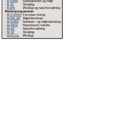
-
B-RAMI
Radioaktivitet og miljø
-
B-SF
Skogfag
-
B-ØN
Økologi og naturforvaltning
Masterprogrammer
-
M-FORNY
Fornybar energi
-
M-MILJØ
Miljøvitenskap
-
M-RAMI
Nukleær- og miljøvitenskap
-
M-REIS
Naturbasert reiseliv
-
M-NF
Naturforvaltning
-
M-SF
Skogfag
-
M-ECOL
Økologi