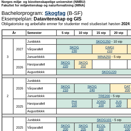
Norges miljø- og biovitenskapelige universitet (NMBU)
Fakultet for miljøvitenskap og naturforvaltning (MINA)
Bachelorprogram:
Skogfag
(B-SF)
Eksempelplan:
Datavitenskap og GIS
Obligatoriske og anbefalte emner for studenter med studiestart høsten
2024
:
År
Semester
5 stp
10 stp
15 stp
20 stp
Juniblokk
SKOG250
- 10 stp
SKOG
GMGI
2027
Vårparallell
230
210
3
Januarblokk
MINA250
- 5 stp
SKOG
SKOG
Høstparallell
220
202
2026
Augustblokk
SKOG220
Juniblokk
SKOG
SKOG
DAT
2026
Vårparallell
210
240
200
2
Januarblokk
TRE200
- 5 stp
PHI
JORD
JUS
Høstparallell
100
100
100
2025
Augustblokk
Juniblokk
SKOG101
- 5 stp
SKOG
SKOG
ECOL
STA
2025
Vårparallell
200
205
100
100