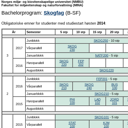
Norges miljø- og biovitenskapelige universitet (NMBU)
Fakultet for miljøvitenskap og naturforvaltning (MINA)
Bachelorprogram:
Skogfag
(B-SF)
Obligatoriske emner for studenter med studiestart høsten
2014
:
År
Semester
5 stp
10 stp
15 stp
20 stp
Juniblokk
SKOG250
- 10 stp
SKOG
2017
Vårparallell
230
3
Januarblokk
NATF200
- 5 stp
SKOG
FEP
Høstparallell
220
202
2016
Augustblokk
SKOG220
Juniblokk
FEP201
- 5 stp
SKOG
SKOG
BUS
2016
Vårparallell
210
240
100
2
Januarblokk
SKOG210
- 5 stp
PHI
LAD
JORD
Høstparallell
100
102
101
2015
Augustblokk
Juniblokk
SKOG101
- 5 stp
STAT
KJM
2015
Vårparallell
100
100