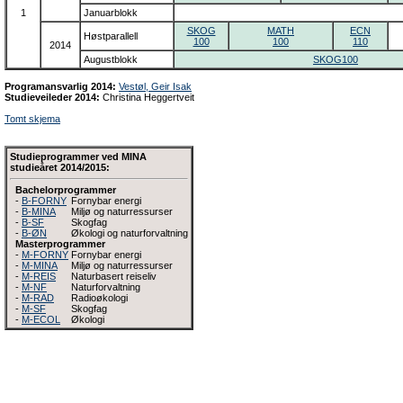
1
Januarblokk
SKOG
MATH
ECN
Høstparallell
100
100
110
2014
Augustblokk
SKOG100
Programansvarlig 2014:
Vestøl, Geir Isak
Studieveileder 2014:
Christina Heggertveit
Tomt skjema
Studieprogrammer ved MINA
studieåret 2014/2015:
Bachelorprogrammer
-
B-FORNY
Fornybar energi
-
B-MINA
Miljø og naturressurser
-
B-SF
Skogfag
-
B-ØN
Økologi og naturforvaltning
Masterprogrammer
-
M-FORNY
Fornybar energi
-
M-MINA
Miljø og naturressurser
-
M-REIS
Naturbasert reiseliv
-
M-NF
Naturforvaltning
-
M-RAD
Radioøkologi
-
M-SF
Skogfag
-
M-ECOL
Økologi