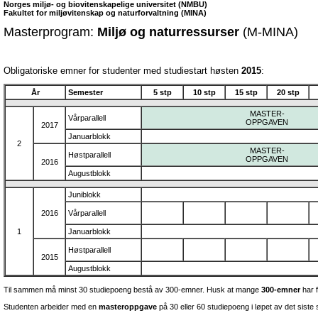
Norges miljø- og biovitenskapelige universitet (NMBU)
Fakultet for miljøvitenskap og naturforvaltning (MINA)
Masterprogram:
Miljø og naturressurser
(M-MINA)
Obligatoriske emner for studenter med studiestart høsten
2015
:
År
Semester
5 stp
10 stp
15 stp
20 stp
MASTER-
Vårparallell
OPPGAVEN
2017
Januarblokk
2
MASTER-
Høstparallell
OPPGAVEN
2016
Augustblokk
Juniblokk
2016
Vårparallell
1
Januarblokk
Høstparallell
2015
Augustblokk
Til sammen må minst 30 studiepoeng bestå av 300-emner. Husk at mange
300-emner
har f
Studenten arbeider med en
masteroppgave
på 30 eller 60 studiepoeng i løpet av det siste 