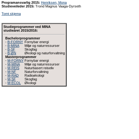
Programansvarlig 2015:
Henriksen, Mona
Studieveileder 2015:
Trond Magnus Vaaga-Dyrseth
Tomt skjema
Studieprogrammer ved MINA
studieåret 2015/2016:
Bachelorprogrammer
-
B-FORNY
Fornybar energi
-
B-MINA
Miljø og naturressurser
-
B-SF
Skogfag
-
B-ØN
Økologi og naturforvaltning
Masterprogrammer
-
M-FORNY
Fornybar energi
-
M-MINA
Miljø og naturressurser
-
M-REIS
Naturbasert reiseliv
-
M-NF
Naturforvaltning
-
M-RAD
Radioøkologi
-
M-SF
Skogfag
-
M-ECOL
Økologi