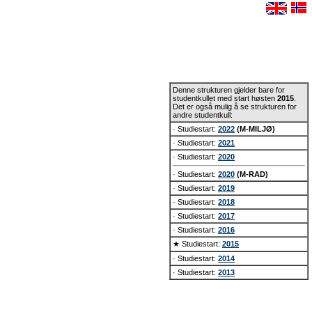
Denne strukturen gjelder bare for
studentkullet med start høsten
2015
.
Det er også mulig å se strukturen for
andre studentkull:
· Studiestart:
2022
(M-MILJØ)
· Studiestart:
2021
· Studiestart:
2020
· Studiestart:
2020
(M-RAD)
· Studiestart:
2019
· Studiestart:
2018
· Studiestart:
2017
· Studiestart:
2016
★ Studiestart:
2015
· Studiestart:
2014
· Studiestart:
2013