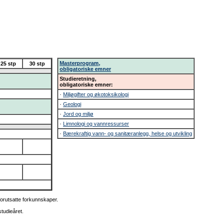
Masterprogram,
25 stp
30 stp
obligatoriske emner
Studieretning,
obligatoriske emner:
·
Miljøgifter og økotoksikologi
·
Geologi
·
Jord og miljø
·
Limnologi og vannressurser
·
Bærekraftig vann- og sanitæranlegg, helse og utvikling
orutsatte forkunnskaper.
studieåret.