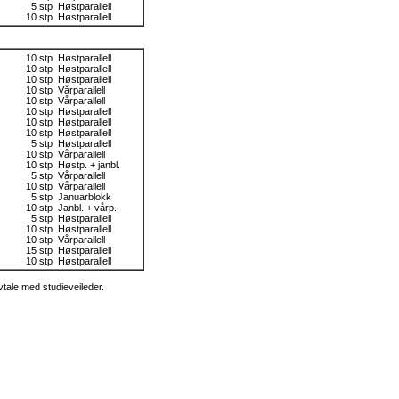
5 stp
Høstparallell
10 stp
Høstparallell
10 stp
Høstparallell
10 stp
Høstparallell
10 stp
Høstparallell
10 stp
Vårparallell
10 stp
Vårparallell
10 stp
Høstparallell
10 stp
Høstparallell
10 stp
Høstparallell
5 stp
Høstparallell
10 stp
Vårparallell
10 stp
Høstp. + janbl.
5 stp
Vårparallell
10 stp
Vårparallell
5 stp
Januarblokk
10 stp
Janbl. + vårp.
5 stp
Høstparallell
10 stp
Høstparallell
10 stp
Vårparallell
15 stp
Høstparallell
10 stp
Høstparallell
vtale med studieveileder.