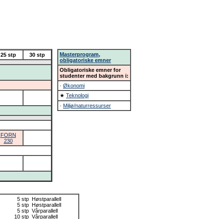
Masterprogram,
25 stp
30 stp
obligatoriske emner
Obligatoriske emner for
studenter med bakgrunn i:
·
Økonomi
★
Teknologi
·
Miljø/naturressurser
FORN
230
5 stp
Høstparallell
5 stp
Høstparallell
5 stp
Vårparallell
10 stp
Vårparallell