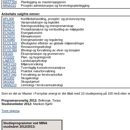
MAST300
Planlegging av masteroppgaven
MINA310
Prosjekt administrasjon og forskningsplanlegging
Anbefalte valgfrie emner:
APL306
Konfliktbehandling, prosjekt- og prosesstyring
BUS240
Vareproduksjon og logistikk
BUS370
Næringsutvikling og entreprenørskap
ECN271
Prosjektanalyse og verdsetting av miljøgoder
ECN280
Energiøkonomi
ECN372
Klimaøkonomi
ECN380
Energimarkeder og regulering
ECOL310
Økologiske effekter av globale miljøendringer
ECOL350
Restaureringsøkologi
ECOL380
Økologi og forvaltning av elver og innsjøer
EIE320
Ekspropriasjon og grunnerverv
JUS320
Plan- og bygningsrett
LAØ370
Landskapsøkologi
NATF210
Miljøovervåking
NATF260
Tverrfaglig konsekvensanalyse
NATF301
Praktisk naturforvaltning
NATF340
Forvaltning av ferskvannsfisk
SKS300
Skogøkologi
SKS303
Skogskjøtsel
VANN210
Limnologi / ferskvannsøkologi
Som en del av Master i Fornybar energi er det tillatt med 10 studiepoeng på 100 nivå etter a
Programansvarlig 2012:
Bolkesjø, Torjus
Studieveileder 2012:
Mariken Kjøhl
Tomt skjema
Studieprogrammer ved MINA
studieåret 2012/2013: