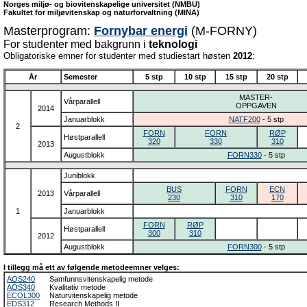
Norges miljø- og biovitenskapelige universitet (NMBU)
Fakultet for miljøvitenskap og naturforvaltning (MINA)
Masterprogram:
Fornybar energi
(M-FORNY)
For studenter med bakgrunn i
teknologi
Obligatoriske emner for studenter med studiestart høsten
2012
:
År
Semester
5 stp
10 stp
15 stp
20 stp
MASTER-
Vårparallell
OPPGAVEN
2014
Januarblokk
NATF200
- 5 stp
2
FORN
FORN
RØP
Høstparallell
320
330
310
2013
Augustblokk
FORN330
- 5 stp
Juniblokk
BUS
FORN
ECN
2013
Vårparallell
230
310
170
1
Januarblokk
FORN
RØP
Høstparallell
300
310
2012
Augustblokk
FORN300
- 5 stp
I tillegg må ett av følgende metodeemner velges:
AOS240
Samfunnsvitenskapelig metode
AOS340
Kvalitativ metode
ECOL300
Naturvitenskapelig metode
EDS312
Research Methods II