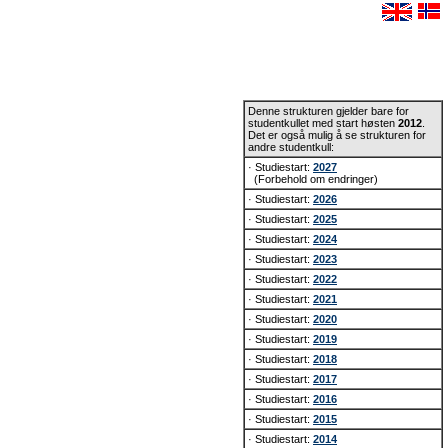
Denne strukturen gjelder bare for
studentkullet med start høsten
2012
.
Det er også mulig å se strukturen for
andre studentkull:
· Studiestart:
2027
(Forbehold om endringer)
· Studiestart:
2026
· Studiestart:
2025
· Studiestart:
2024
· Studiestart:
2023
· Studiestart:
2022
· Studiestart:
2021
· Studiestart:
2020
· Studiestart:
2019
· Studiestart:
2018
· Studiestart:
2017
· Studiestart:
2016
· Studiestart:
2015
· Studiestart:
2014