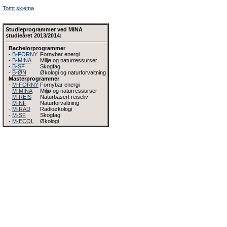
Tomt skjema
Studieprogrammer ved MINA
studieåret 2013/2014:
Bachelorprogrammer
-
B-FORNY
Fornybar energi
-
B-MINA
Miljø og naturressurser
-
B-SF
Skogfag
-
B-ØN
Økologi og naturforvaltning
Masterprogrammer
-
M-FORNY
Fornybar energi
-
M-MINA
Miljø og naturressurser
-
M-REIS
Naturbasert reiseliv
-
M-NF
Naturforvaltning
-
M-RAD
Radioøkologi
-
M-SF
Skogfag
-
M-ECOL
Økologi