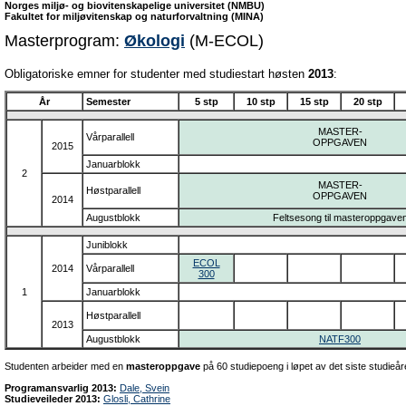
Norges miljø- og biovitenskapelige universitet (NMBU)
Fakultet for miljøvitenskap og naturforvaltning (MINA)
Masterprogram:
Økologi
(M-ECOL)
Obligatoriske emner for studenter med studiestart høsten
2013
:
År
Semester
5 stp
10 stp
15 stp
20 stp
MASTER-
Vårparallell
OPPGAVEN
2015
Januarblokk
2
MASTER-
Høstparallell
OPPGAVEN
2014
Augustblokk
Feltsesong til masteroppgave
Juniblokk
ECOL
2014
Vårparallell
300
1
Januarblokk
Høstparallell
2013
Augustblokk
NATF300
Studenten arbeider med en
masteroppgave
på 60 studiepoeng i løpet av det siste studieår
Programansvarlig 2013:
Dale, Svein
Studieveileder 2013:
Glosli, Cathrine