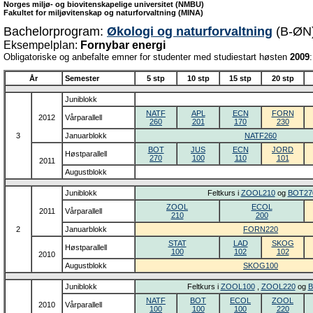
Norges miljø- og biovitenskapelige universitet (NMBU)
Fakultet for miljøvitenskap og naturforvaltning (MINA)
Bachelorprogram:
Økologi og naturforvaltning
(B-ØN
Eksempelplan:
Fornybar energi
Obligatoriske og anbefalte emner for studenter med studiestart høsten
2009
:
År
Semester
5 stp
10 stp
15 stp
20 stp
Juniblokk
NATF
APL
ECN
FORN
2012
Vårparallell
260
201
170
230
3
Januarblokk
NATF260
BOT
JUS
ECN
JORD
Høstparallell
270
100
110
101
2011
Augustblokk
Juniblokk
Feltkurs i
ZOOL210
og
BOT27
ZOOL
ECOL
2011
Vårparallell
210
200
2
Januarblokk
FORN220
STAT
LAD
SKOG
Høstparallell
100
102
102
2010
Augustblokk
SKOG100
Juniblokk
Feltkurs i
ZOOL100
,
ZOOL220
og
B
NATF
BOT
ECOL
ZOOL
2010
Vårparallell
100
100
100
220