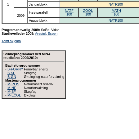
1
Januarblokk
NATF200
NATF
ZOOL
MATH
Høstparallell
100
100
100
2009
Augustblokk
NATF100
Programansvarlig 2009:
Selås, Vidar
Studieveileder 2009:
Arestøl, Espen
Tomt skjema
Studieprogrammer ved MINA
studieåret 2009/2010:
Bachelorprogrammer
-
B-FORNY
Fornybar energi
-
B-SF
Skogfag
-
B-ØN
Økologi og naturforvaltning
Masterprogrammer
-
M-REIS
Naturbasert reiseliv
-
M-NF
Naturforvaltning
-
M-SF
Skogfag
-
M-ECOL
Økologi