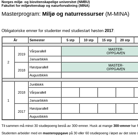
Norges miljø- og biovitenskapelige universitet (NMBU)
Fakultet for miljøvitenskap og naturforvaltning (MINA)
Masterprogram:
Miljø og naturressurser
(M-MINA)
Obligatoriske emner for studenter med studiestart høsten
2017
:
År
Semester
5 stp
10 stp
15 stp
20 stp
MASTER-
Vårparallell
OPPGAVEN
2019
Januarblokk
2
MASTER-
Høstparallell
OPPGAVEN
2018
Augustblokk
Juniblokk
2018
Vårparallell
1
Januarblokk
Høstparallell
2017
Augustblokk
Til sammen må minst 30 studiepoeng bestå av 300-emner. Husk at mange
300-emner
har f
Studenten arbeider med en
masteroppgave
på 30 eller 60 studiepoeng i løpet av det siste 