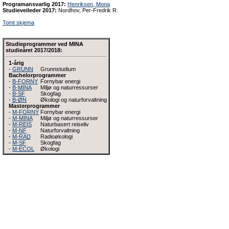
Programansvarlig 2017:
Henriksen, Mona
Studieveileder 2017:
Nordhov, Per-Fredrik R.
Tomt skjema
Studieprogrammer ved MINA
studieåret 2017/2018:
1-årig
-
GRUNN
Grunnstudium
Bachelorprogrammer
-
B-FORNY
Fornybar energi
-
B-MINA
Miljø og naturressurser
-
B-SF
Skogfag
-
B-ØN
Økologi og naturforvaltning
Masterprogrammer
-
M-FORNY
Fornybar energi
-
M-MINA
Miljø og naturressurser
-
M-REIS
Naturbasert reiseliv
-
M-NF
Naturforvaltning
-
M-RAD
Radioøkologi
-
M-SF
Skogfag
-
M-ECOL
Økologi