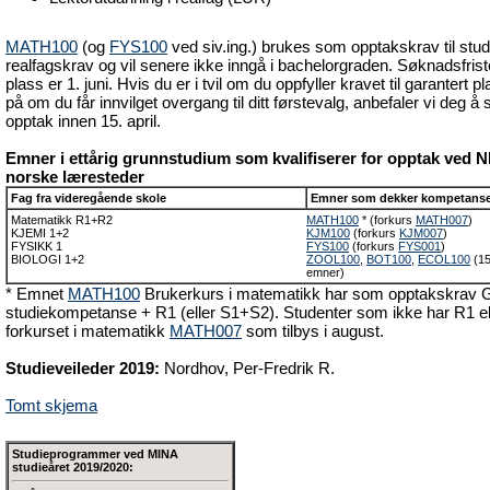
MATH100
(og
FYS100
ved siv.ing.) brukes som opptakskrav til stu
realfagskrav og vil senere ikke inngå i bachelorgraden. Søknadsfrist
plass er 1. juni. Hvis du er i tvil om du oppfyller kravet til garantert pl
på om du får innvilget overgang til ditt førstevalg, anbefaler vi deg
opptak innen 15. april.
Emner i ettårig grunnstudium som kvalifiserer for opptak ved
norske læresteder
Fag fra videregående skole
Emner som dekker kompetans
Matematikk R1+R2
MATH100
* (forkurs
MATH007
)
KJEMI 1+2
KJM100
(forkurs
KJM007
)
FYSIKK 1
FYS100
(forkurs
FYS001
)
BIOLOGI 1+2
ZOOL100
,
BOT100
,
ECOL100
(15
emner)
* Emnet
MATH100
Brukerkurs i matematikk har som opptakskrav G
studiekompetanse + R1 (eller S1+S2). Studenter som ikke har R1 e
forkurset i matematikk
MATH007
som tilbys i august.
Studieveileder 2019:
Nordhov, Per-Fredrik R.
Tomt skjema
Studieprogrammer ved MINA
studieåret 2019/2020: