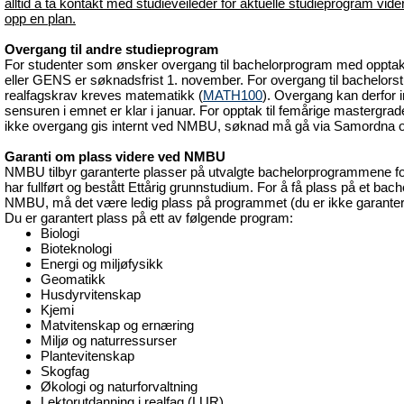
alltid å ta kontakt med studieveileder for aktuelle studieprogram vide
opp en plan.
Overgang til andre studieprogram
For studenter som ønsker overgang til bachelorprogram med oppt
eller GENS er søknadsfrist 1. november. For overgang til bachelors
realfagskrav kreves matematikk (
MATH100
). Overgang kan derfor i
sensuren i emnet er klar i januar. For opptak til femårige mastergrade
ikke overgang gis internt ved NMBU, søknad må gå via Samordna o
Garanti om plass videre ved NMBU
NMBU tilbyr garanterte plasser på utvalgte bachelorprogrammene f
har fullført og bestått Ettårig grunnstudium. For å få plass på et ba
NMBU, må det være ledig plass på programmet (du er ikke garantert 
Du er garantert plass på ett av følgende program:
Biologi
Bioteknologi
Energi og miljøfysikk
Geomatikk
Husdyrvitenskap
Kjemi
Matvitenskap og ernæring
Miljø og naturressurser
Plantevitenskap
Skogfag
Økologi og naturforvaltning
Lektorutdanning i realfag (LUR)