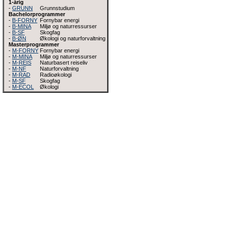
1-årig
-
GRUNN
Grunnstudium
Bachelorprogrammer
-
B-FORNY
Fornybar energi
-
B-MINA
Miljø og naturressurser
-
B-SF
Skogfag
-
B-ØN
Økologi og naturforvaltning
Masterprogrammer
-
M-FORNY
Fornybar energi
-
M-MINA
Miljø og naturressurser
-
M-REIS
Naturbasert reiseliv
-
M-NF
Naturforvaltning
-
M-RAD
Radioøkologi
-
M-SF
Skogfag
-
M-ECOL
Økologi