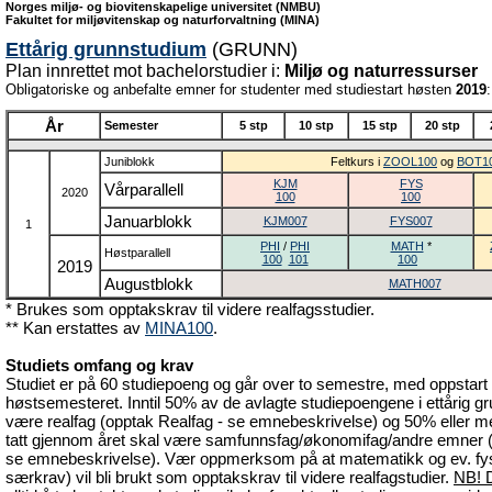
Norges miljø- og biovitenskapelige universitet (NMBU)
Fakultet for miljøvitenskap og naturforvaltning (MINA)
Ettårig grunnstudium
(GRUNN)
Plan innrettet mot bachelorstudier i:
Miljø og naturressurser
Obligatoriske og anbefalte emner for studenter med studiestart høsten
2019
:
År
Semester
5 stp
10 stp
15 stp
20 stp
Juniblokk
Feltkurs i
ZOOL100
og
BOT1
KJM
FYS
Vårparallell
2020
100
100
Januarblokk
KJM007
FYS007
1
PHI
/
PHI
MATH
*
Høstparallell
100
101
100
2019
Augustblokk
MATH007
* Brukes som opptakskrav til videre realfagsstudier.
** Kan erstattes av
MINA100
.
Studiets omfang og krav
Studiet er på 60 studiepoeng og går over to semestre, med oppstart 
høstsemesteret. Inntil 50% av de avlagte studiepoengene i ettårig 
være realfag (opptak Realfag - se emnebeskrivelse) og 50% eller 
tatt gjennom året skal være samfunnsfag/økonomifag/andre emner 
se emnebeskrivelse). Vær oppmerksom på at matematikk og ev. fysi
særkrav) vil bli brukt som opptakskrav til videre realfagstudier.
NB! D