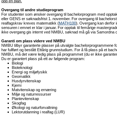
opp en plan.
Overgang til andre studieprogram
For studenter som ønsker overgang til bachelorprogram med oppt
eller GENS er søknadsfrist 1. november. For overgang til bachelors
realfagskrav kreves matematikk (
MATH100
). Overgang kan derfor i
sensuren i emnet er klar i januar. For opptak til femårige mastergrade
ikke overgang gis internt ved NMBU, søknad må gå via Samordna o
Garanti om plass videre ved NMBU
NMBU tilbyr garanterte plasser på utvalgte bachelorprogrammene f
har fullført og bestått Ettårig grunnstudium. For å få plass på et ba
NMBU, må det være ledig plass på programmet (du er ikke garantert 
Du er garantert plass på ett av følgende program:
Biologi
Bioteknologi
Energi og miljøfysikk
Geomatikk
Husdyrvitenskap
Kjemi
Matvitenskap og ernæring
Miljø og naturressurser
Plantevitenskap
Skogfag
Økologi og naturforvaltning
Lektorutdanning i realfag (LUR)