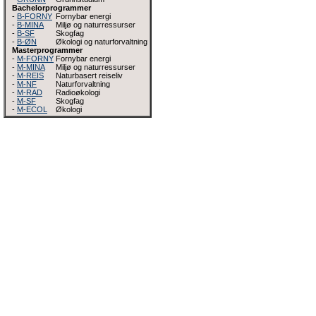
Bachelorprogrammer
-
B-FORNY
Fornybar energi
-
B-MINA
Miljø og naturressurser
-
B-SF
Skogfag
-
B-ØN
Økologi og naturforvaltning
Masterprogrammer
-
M-FORNY
Fornybar energi
-
M-MINA
Miljø og naturressurser
-
M-REIS
Naturbasert reiseliv
-
M-NF
Naturforvaltning
-
M-RAD
Radioøkologi
-
M-SF
Skogfag
-
M-ECOL
Økologi