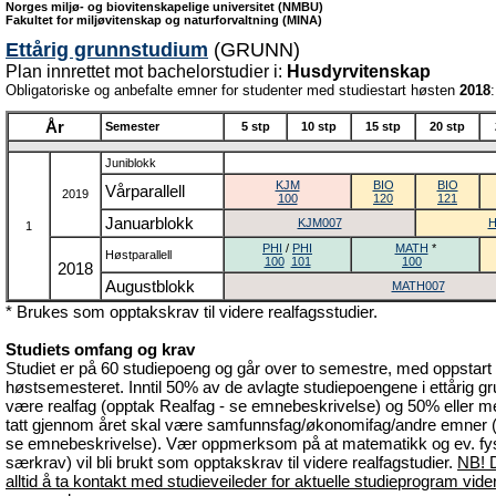
Norges miljø- og biovitenskapelige universitet (NMBU)
Fakultet for miljøvitenskap og naturforvaltning (MINA)
Ettårig grunnstudium
(GRUNN)
Plan innrettet mot bachelorstudier i:
Husdyrvitenskap
Obligatoriske og anbefalte emner for studenter med studiestart høsten
2018
:
År
Semester
5 stp
10 stp
15 stp
20 stp
Juniblokk
KJM
BIO
BIO
Vårparallell
2019
100
120
121
Januarblokk
KJM007
H
1
PHI
/
PHI
MATH
*
Høstparallell
100
101
100
2018
Augustblokk
MATH007
* Brukes som opptakskrav til videre realfagsstudier.
Studiets omfang og krav
Studiet er på 60 studiepoeng og går over to semestre, med oppstart 
høstsemesteret. Inntil 50% av de avlagte studiepoengene i ettårig 
være realfag (opptak Realfag - se emnebeskrivelse) og 50% eller 
tatt gjennom året skal være samfunnsfag/økonomifag/andre emner 
se emnebeskrivelse). Vær oppmerksom på at matematikk og ev. fysi
særkrav) vil bli brukt som opptakskrav til videre realfagstudier.
NB! D
alltid å ta kontakt med studieveileder for aktuelle studieprogram vide