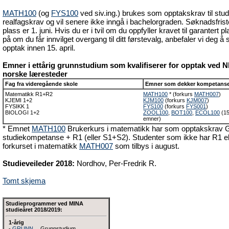
MATH100
(og
FYS100
ved siv.ing.) brukes som opptakskrav til stu
realfagskrav og vil senere ikke inngå i bachelorgraden. Søknadsfrist
plass er 1. juni. Hvis du er i tvil om du oppfyller kravet til garantert pl
på om du får innvilget overgang til ditt førstevalg, anbefaler vi deg
opptak innen 15. april.
Emner i ettårig grunnstudium som kvalifiserer for opptak ved
norske læresteder
Fag fra videregående skole
Emner som dekker kompetans
Matematikk R1+R2
MATH100
* (forkurs
MATH007
)
KJEMI 1+2
KJM100
(forkurs
KJM007
)
FYSIKK 1
FYS100
(forkurs
FYS001
)
BIOLOGI 1+2
ZOOL100
,
BOT100
,
ECOL100
(15
emner)
* Emnet
MATH100
Brukerkurs i matematikk har som opptakskrav G
studiekompetanse + R1 (eller S1+S2). Studenter som ikke har R1 e
forkurset i matematikk
MATH007
som tilbys i august.
Studieveileder 2018:
Nordhov, Per-Fredrik R.
Tomt skjema
Studieprogrammer ved MINA
studieåret 2018/2019:
1-årig
-
GRUNN
Grunnstudium