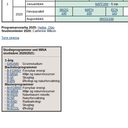
1
Januarblokk
NATF200
- 5 stp
SKOG
MATH
ECN
Høstparallell
100
100
110
2020
Augustblokk
SKOG100
Programansvarlig 2020:
Høibø, Olav
Studieveileder 2020:
Catherine Wilson
Tomt skjema
Studieprogrammer ved MINA
studieåret 2020/2021:
1-årig
-
GRUNN
Grunnstudium
Bachelorprogrammer
-
B-FORNY
Fornybar energi
-
B-MINA
Miljø og naturressurser
-
B-SF
Skogfag
-
B-ØN
Økologi og naturforvaltning
Masterprogrammer
-
M-FORNY
Fornybar energi
-
M-MINA
Miljø og naturressurser
-
M-REIS
Naturbasert reiseliv
-
M-NF
Naturforvaltning
-
M-RAD
Radioøkologi
-
M-SF
Skogfag
-
M-ECOL
Økologi