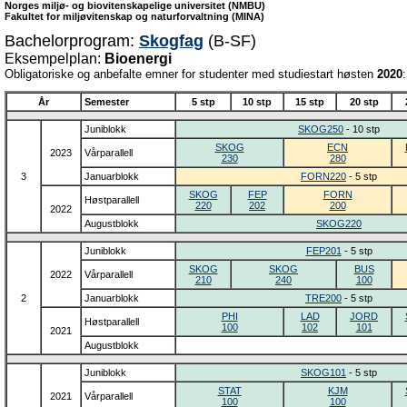
Norges miljø- og biovitenskapelige universitet (NMBU)
Fakultet for miljøvitenskap og naturforvaltning (MINA)
Bachelorprogram:
Skogfag
(B-SF)
Eksempelplan:
Bioenergi
Obligatoriske og anbefalte emner for studenter med studiestart høsten
2020
:
År
Semester
5 stp
10 stp
15 stp
20 stp
Juniblokk
SKOG250
- 10 stp
SKOG
ECN
2023
Vårparallell
230
280
3
Januarblokk
FORN220
- 5 stp
SKOG
FEP
FORN
Høstparallell
220
202
200
2022
Augustblokk
SKOG220
Juniblokk
FEP201
- 5 stp
SKOG
SKOG
BUS
2022
Vårparallell
210
240
100
2
Januarblokk
TRE200
- 5 stp
PHI
LAD
JORD
Høstparallell
100
102
101
2021
Augustblokk
Juniblokk
SKOG101
- 5 stp
STAT
KJM
2021
Vårparallell
100
100