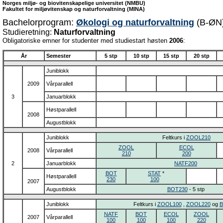
Norges miljø- og biovitenskapelige universitet (NMBU)
Fakultet for miljøvitenskap og naturforvaltning (MINA)
Bachelorprogram:
Økologi og naturforvaltning
(B-ØN
Studieretning:
Naturforvaltning
Obligatoriske emner for studenter med studiestart høsten
2006
:
År
Semester
5 stp
10 stp
15 stp
20 stp
Juniblokk
2009
Vårparallell
3
Januarblokk
Høstparallell
2008
Augustblokk
Juniblokk
Feltkurs i
ZOOL210
ZOOL
ECOL
2008
Vårparallell
210
200
2
Januarblokk
NATF200
BOT
STAT
*
Høstparallell
230
100
2007
Augustblokk
BOT230
- 5 stp
Juniblokk
Feltkurs i
ZOOL100
,
ZOOL220
og
B
NATF
BOT
ECOL
ZOOL
2007
Vårparallell
100
100
100
220