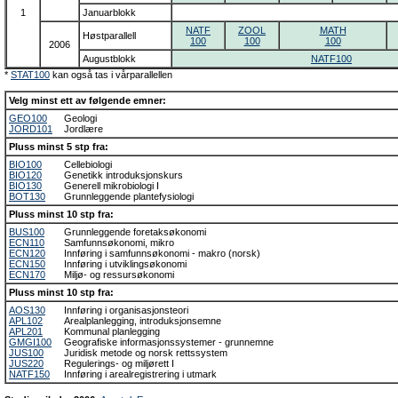
1
Januarblokk
NATF
ZOOL
MATH
Høstparallell
100
100
100
2006
Augustblokk
NATF100
*
STAT100
kan også tas i vårparallellen
Velg minst ett av følgende emner:
GEO100
Geologi
JORD101
Jordlære
Pluss minst 5 stp fra:
BIO100
Cellebiologi
BIO120
Genetikk introduksjonskurs
BIO130
Generell mikrobiologi I
BOT130
Grunnleggende plantefysiologi
Pluss minst 10 stp fra:
BUS100
Grunnleggende foretaksøkonomi
ECN110
Samfunnsøkonomi, mikro
ECN120
Innføring i samfunnsøkonomi - makro (norsk)
ECN150
Innføring i utviklingsøkonomi
ECN170
Miljø- og ressursøkonomi
Pluss minst 10 stp fra:
AOS130
Innføring i organisasjonsteori
APL102
Arealplanlegging, introduksjonsemne
APL201
Kommunal planlegging
GMGI100
Geografiske informasjonssystemer - grunnemne
JUS100
Juridisk metode og norsk rettssystem
JUS220
Regulerings- og miljørett I
NATF150
Innføring i arealregistrering i utmark