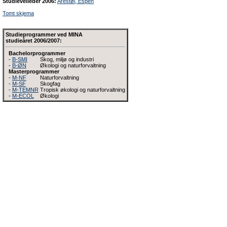
Studieveileder 2006:
Arestøl, Espen
Tomt skjema
Studieprogrammer ved MINA
studieåret 2006/2007:
Bachelorprogrammer
-
B-SMI
Skog, miljø og industri
-
B-ØN
Økologi og naturforvaltning
Masterprogrammer
-
M-NF
Naturforvaltning
-
M-SF
Skogfag
-
M-TEMNR
Tropisk økologi og naturforvaltning
-
M-ECOL
Økologi