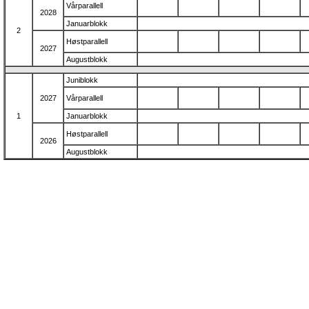
Vårparallell
2028
Januarblokk
2
Høstparallell
2027
Augustblokk
Juniblokk
2027
Vårparallell
1
Januarblokk
Høstparallell
2026
Augustblokk