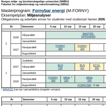
Norges miljø- og biovitenskapelige universitet (NMBU)
Fakultet for miljøvitenskap og naturforvaltning (MINA)
Masterprogram:
Fornybar energi
(M-FORNY)
Eksempelplan:
Miljøanalyser
Obligatoriske og anbefalte emner for studenter med studiestart høsten
2026
:
År
Semester
5 stp
10 stp
15 stp
20 stp
MASTER-
Vårparallell
OPPGAVEN
2028
Januarblokk
2
FORNY
FORNY
Høstparallell
360
320
2027
Augustblokk
Juniblokk
BUS
BUS
ECOL
2027
Vårparallell
230
311
350
1
Januarblokk
FORNY
MINA
*
MINA
Høstparallell
300
320
330
2026
Augustblokk
FORNY300
- 5 stp
*
MINA321
kan tas i januarblokka (engelsk versjon).
År
Semester
5 stp
10 stp
15 stp
20 stp