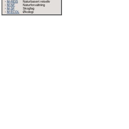
-
M-REIS
Naturbasert reiseliv
-
M-NF
Naturforvaltning
-
M-SF
Skogfag
-
M-ECOL
Økologi