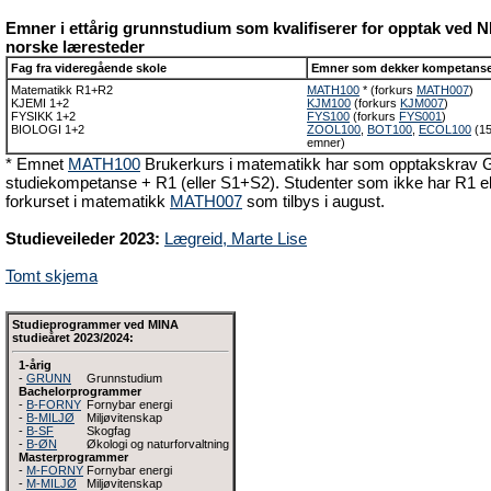
Emner i ettårig grunnstudium som kvalifiserer for opptak ved
norske læresteder
Fag fra videregående skole
Emner som dekker kompetans
Matematikk R1+R2
MATH100
* (forkurs
MATH007
)
KJEMI 1+2
KJM100
(forkurs
KJM007
)
FYSIKK 1+2
FYS100
(forkurs
FYS001
)
BIOLOGI 1+2
ZOOL100
,
BOT100
,
ECOL100
(15
emner)
* Emnet
MATH100
Brukerkurs i matematikk har som opptakskrav G
studiekompetanse + R1 (eller S1+S2). Studenter som ikke har R1 e
forkurset i matematikk
MATH007
som tilbys i august.
Studieveileder 2023:
Lægreid, Marte Lise
Tomt skjema
Studieprogrammer ved MINA
studieåret 2023/2024:
1-årig
-
GRUNN
Grunnstudium
Bachelorprogrammer
-
B-FORNY
Fornybar energi
-
B-MILJØ
Miljøvitenskap
-
B-SF
Skogfag
-
B-ØN
Økologi og naturforvaltning
Masterprogrammer
-
M-FORNY
Fornybar energi
-
M-MILJØ
Miljøvitenskap