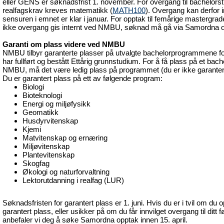
eller GENS er søknadsfrist 1. november. For overgang til bachelors
realfagskrav kreves matematikk (
MATH100
). Overgang kan derfor i
sensuren i emnet er klar i januar. For opptak til femårige mastergrade
ikke overgang gis internt ved NMBU, søknad må gå via Samordna o
Garanti om plass videre ved NMBU
NMBU tilbyr garanterte plasser på utvalgte bachelorprogrammene f
har fullført og bestått Ettårig grunnstudium. For å få plass på et ba
NMBU, må det være ledig plass på programmet (du er ikke garantert 
Du er garantert plass på ett av følgende program:
Biologi
Bioteknologi
Energi og miljøfysikk
Geomatikk
Husdyrvitenskap
Kjemi
Matvitenskap og ernæring
Miljøvitenskap
Plantevitenskap
Skogfag
Økologi og naturforvaltning
Lektorutdanning i realfag (LUR)
Søknadsfristen for garantert plass er 1. juni. Hvis du er i tvil om du op
garantert plass, eller usikker på om du får innvilget overgang til ditt f
anbefaler vi deg å søke Samordna opptak innen 15. april.