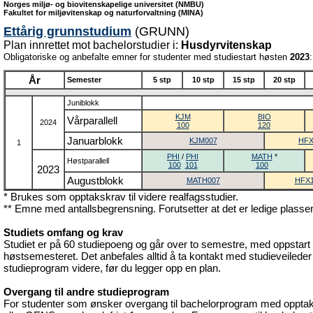
Norges miljø- og biovitenskapelige universitet (NMBU)
Fakultet for miljøvitenskap og naturforvaltning (MINA)
Ettårig grunnstudium
(GRUNN)
Plan innrettet mot bachelorstudier i:
Husdyrvitenskap
Obligatoriske og anbefalte emner for studenter med studiestart høsten
2023
:
År
Semester
5 stp
10 stp
15 stp
20 stp
Juniblokk
KJM
BIO
Vårparallell
2024
100
120
Januarblokk
KJM007
HFX
1
PHI
/
PHI
MATH
*
Høstparallell
100
101
100
2023
Augustblokk
MATH007
HFX
* Brukes som opptakskrav til videre realfagsstudier.
** Emne med antallsbegrensning. Forutsetter at det er ledige plasser
Studiets omfang og krav
Studiet er på 60 studiepoeng og går over to semestre, med oppstart 
høstsemesteret. Det anbefales alltid å ta kontakt med studieveileder 
studieprogram videre, før du legger opp en plan.
Overgang til andre studieprogram
For studenter som ønsker overgang til bachelorprogram med oppt