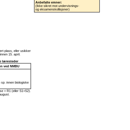
Anbefalte emner:
(Ikke sikret mot undervisnings-
og eksamenskollisjoner)
ert plass, eller usikker
nnen 15. april.
e læresteder
en ved NMBU
 sp. innen biologiske
e + R1 (eller S1+S2).
august.