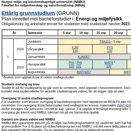
Norges miljø- og biovitenskapelige universitet (NMBU)
Fakultet for miljøvitenskap og naturforvaltning (MINA)
Ettårig grunnstudium
(GRUNN)
Plan innrettet mot bachelorstudier i:
Energi og miljøfysikk
Obligatoriske og anbefalte emner for studenter med studiestart høsten
2023
:
År
Semester
5 stp
10 stp
15 stp
20 stp
Juniblokk
TBA110
- 5 stp
KJM
FYS
2024
Vårparallell
100
100
1
Januarblokk
KJM007
PHI
/
PHI
MATH
*
Høstparallell
100
101
100
2023
Augustblokk
MATH007
IMR
* Brukes som opptakskrav til videre realfagsstudier.
Studiets omfang og krav
Studiet er på 60 studiepoeng og går over to semestre, med oppstart i høstsemesteret. Det an
kontakt med studieveileder for aktuelle studieprogram videre, før du legger opp en plan.
Overgang til andre studieprogram
For studenter som ønsker overgang til bachelorprogram med opptakskrav REALFA eller GE
november. For overgang til bachelorstudier med realfagskrav kreves matematikk (
MATH10
derfor innvilges når sensuren i emnet er klar i januar. For opptak til femårige mastergrader (s
overgang gis internt ved NMBU, søknad må gå via Samordna opptak.
Garanti om plass videre ved NMBU
NMBU tilbyr garanterte plasser på utvalgte bachelorprogrammene for studenter som har fullfø
grunnstudium. For å få plass på et bachelorprogram ved NMBU, må det være ledig plass p
ikke garantert ditt førstevalg). Du er garantert plass på ett av følgende program: