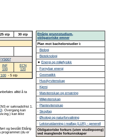
Ettårig grunnstudium,
25 stp
30 stp
obligatoriske emner
Plan mot bachelorstudier i:
·
Biologi
·
Bioteknologi
FYS007
★
Energi og miljøfysikk
INF
ECN
·
Fornybar energi
100
120
·
Geomatikk
T100
- 5 stp
·
Husdyrvitenskap
·
Kjemi
befales alltid å ta
·
Matvitenskap og ernæring
·
Miljøvitenskap
·
Plantevitenskap
NS er søknadsfrist 1.
0
). Overgang kan
·
Skogfag
iv.ing.) kan ikke
·
Økologi og naturforvaltning
·
Lektorutdanning i realfag (LUR) - generell
rt og bestått Ettårig
Obligatoriske forkurs (uten studiepoeng)
å programmet (du er
ved manglende forkunnskaper