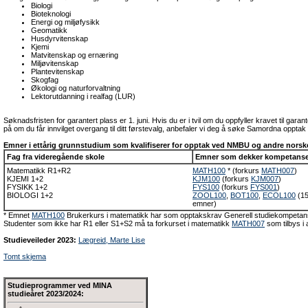
Biologi
Bioteknologi
Energi og miljøfysikk
Geomatikk
Husdyrvitenskap
Kjemi
Matvitenskap og ernæring
Miljøvitenskap
Plantevitenskap
Skogfag
Økologi og naturforvaltning
Lektorutdanning i realfag (LUR)
Søknadsfristen for garantert plass er 1. juni. Hvis du er i tvil om du oppfyller kravet til garant
på om du får innvilget overgang til ditt førstevalg, anbefaler vi deg å søke Samordna opptak i
Emner i ettårig grunnstudium som kvalifiserer for opptak ved NMBU og andre norsk
Fag fra videregående skole
Emner som dekker kompetans
Matematikk R1+R2
MATH100
* (forkurs
MATH007
)
KJEMI 1+2
KJM100
(forkurs
KJM007
)
FYSIKK 1+2
FYS100
(forkurs
FYS001
)
BIOLOGI 1+2
ZOOL100
,
BOT100
,
ECOL100
(15
emner)
* Emnet
MATH100
Brukerkurs i matematikk har som opptakskrav Generell studiekompetans
Studenter som ikke har R1 eller S1+S2 må ta forkurset i matematikk
MATH007
som tilbys i 
Studieveileder 2023:
Lægreid, Marte Lise
Tomt skjema
Studieprogrammer ved MINA
studieåret 2023/2024: