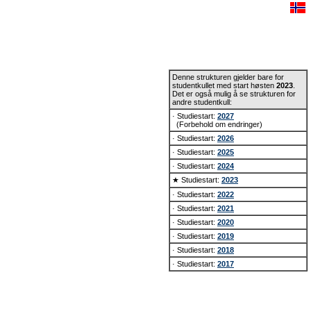
Denne strukturen gjelder bare for
studentkullet med start høsten
2023
.
Det er også mulig å se strukturen for
andre studentkull:
· Studiestart:
2027
(Forbehold om endringer)
· Studiestart:
2026
· Studiestart:
2025
· Studiestart:
2024
★ Studiestart:
2023
· Studiestart:
2022
· Studiestart:
2021
· Studiestart:
2020
· Studiestart:
2019
· Studiestart:
2018
· Studiestart:
2017