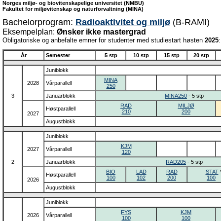
Norges miljø- og biovitenskapelige universitet (NMBU)
Fakultet for miljøvitenskap og naturforvaltning (MINA)
Bachelorprogram:
Radioaktivitet og miljø
(B-RAMI)
Eksempelplan:
Ønsker ikke mastergrad
Obligatoriske og anbefalte emner for studenter med studiestart høsten
2025
:
År
Semester
5 stp
10 stp
15 stp
20 stp
Juniblokk
MINA
2028
Vårparallell
250
3
Januarblokk
MINA250
- 5 stp
RAD
MILJØ
Høstparallell
210
200
2027
Augustblokk
Juniblokk
KJM
2027
Vårparallell
120
2
Januarblokk
RAD205
- 5 stp
BIO
LAD
RAD
STAT
*
Høstparallell
100
102
200
100
2026
Augustblokk
Juniblokk
FYS
KJM
2026
Vårparallell
100
100