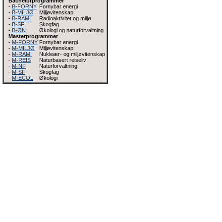
Bachelorprogrammer
-
B-FORNY
Fornybar energi
-
B-MILJØ
Miljøvitenskap
-
B-RAMI
Radioaktivitet og miljø
-
B-SF
Skogfag
-
B-ØN
Økologi og naturforvaltning
Masterprogrammer
-
M-FORNY
Fornybar energi
-
M-MILJØ
Miljøvitenskap
-
M-RAMI
Nukleær- og miljøvitenskap
-
M-REIS
Naturbasert reiseliv
-
M-NF
Naturforvaltning
-
M-SF
Skogfag
-
M-ECOL
Økologi