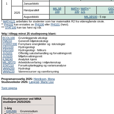
1
Januarblokk
MILJØ
MATH
/
MATH
*
GE
Høstparallell
100
100
121
100
2025
Augustblokk
MILJØ100
- 5 stp
*
MATH121
anbefales for studenter som har matematikk R2 fra videregående skole.
**
PHI102
kan erstattes av
PHI100
eller
PHI101
(høst).
***
STAT100
kan tas høst og vår.
Velg i tillegg minst 25 studiepoeng blant:
ECOL100
Grunnleggende økologi
FMI210
Generell miljøtoksikologi
FORNY200
Fornybare energikilder og -teknologier
GEO220
Hydrogeologi
GEO320
Hydrogeologi - feltkurs
JUS201
Offentlig saksbehandling og forvaltningsrett
JUS220
Miljøforvaltningsrett
KJM240
Analytisk kjemi
MILJØ370
Arbeidslivserfaring i miljøvitenskap
STAT210
Forsøksplanlegging og variansanalyse
VANN200
Hydrologi
VANN220
Vannressurser og vannforsyning
Programansvarlig 2025:
Henriksen, Mona
Studieveileder 2025:
Lægreid, Marte Lise
Tomt skjema
Studieprogrammer ved MINA
studieåret 2025/2026:
1-årig
-
GRUNN
Grunnstudium